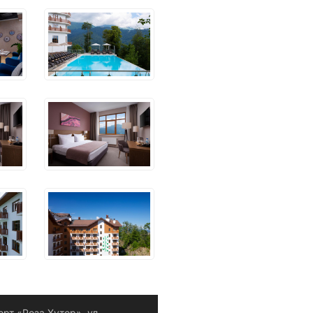
орт «Роза Хутор», ул.