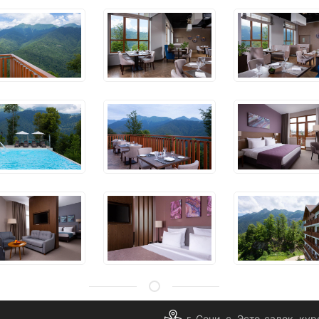
8(800)555-35-XX
г. Сочи, с. Эсто-садок, кур