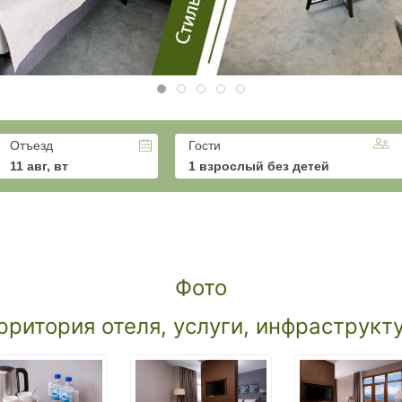
Отъезд
Гости
11 авг, вт
1 взрослый без детей
Фото
рритория отеля, услуги, инфраструкт